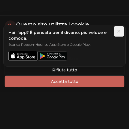
Questo sito utilizza i cookie
Hai l’app? È pensata per il divano: più veloce e
Utilizziamo i cookie per migliorare la tua esperienza di
comoda.
navigazione, analizzare il traffico del sito e
personalizzare i contenuti. Puoi scegliere quali cookie
Scarica PopcornHour su App Store o Google Play.
accettare.
Scopri di più
Personalizza
Rifiuta tutto
Accetta tutto
Home
Cerca
AI
Login