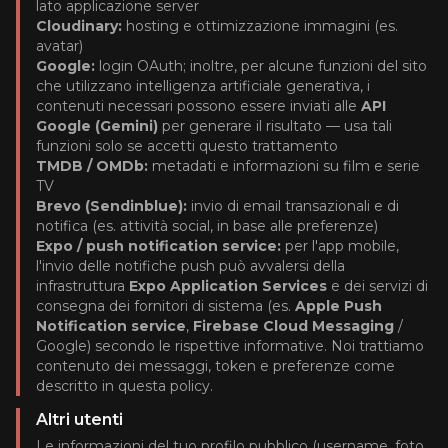
lato applicazione server
Cloudinary:
hosting e ottimizzazione immagini (es.
avatar)
Google:
login OAuth; inoltre, per alcune funzioni del sito
che utilizzano intelligenza artificiale generativa, i
contenuti necessari possono essere inviati alle
API
Google (Gemini)
per generare il risultato — usa tali
funzioni solo se accetti questo trattamento
TMDB / OMDb:
metadati e informazioni su film e serie
TV
Brevo (Sendinblue):
invio di email transazionali e di
notifica (es. attività social, in base alle preferenze)
Expo / push notification service:
per l'app mobile,
l'invio delle notifiche push può avvalersi della
infrastruttura
Expo Application Services
e dei servizi di
consegna dei fornitori di sistema (es.
Apple Push
Notification service
,
Firebase Cloud Messaging
/
Google) secondo le rispettive informative. Noi trattiamo
contenuto dei messaggi, token e preferenze come
descritto in questa policy.
Altri utenti
Le informazioni del tuo profilo pubblico (username, foto