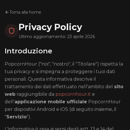
Torna alla home
Privacy Policy
Ultimo aggiornamento:
23 aprile 2026
Introduzione
PopcornHour ("noi", "nostro", il "Titolare") rispetta la
tua privacy e si impegna a proteggere i tuoi dati
personali. Questa informativa descrive il
trattamento dei dati effettuato nell'ambito del
sito
web
raggiungibile da
popcornhour.it
e
dell'
applicazione mobile ufficiale
PopcornHour
per dispositivi Android e iOS (di seguito insieme, il
"
Servizio
").
L'informativa è resa ai sensi degli artt. 13 e 14 del