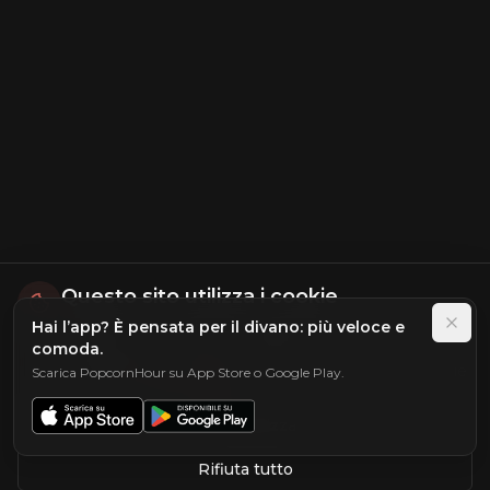
Questo sito utilizza i cookie
Hai l’app? È pensata per il divano: più veloce e
Utilizziamo i cookie per migliorare la tua esperienza di
comoda.
navigazione, analizzare il traffico del sito e
personalizzare i contenuti. Puoi scegliere quali cookie
Scarica PopcornHour su App Store o Google Play.
accettare.
Scopri di più
Personalizza
Rifiuta tutto