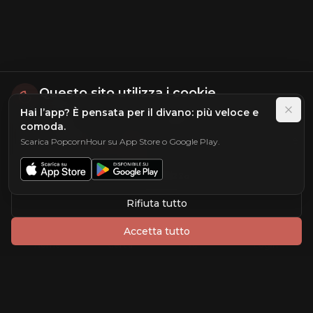
Questo sito utilizza i cookie
Hai l’app? È pensata per il divano: più veloce e
Utilizziamo i cookie per migliorare la tua esperienza di
comoda.
navigazione, analizzare il traffico del sito e
personalizzare i contenuti. Puoi scegliere quali cookie
Scarica PopcornHour su App Store o Google Play.
accettare.
Scopri di più
Personalizza
Rifiuta tutto
Accetta tutto
Home
Cerca
AI
Login