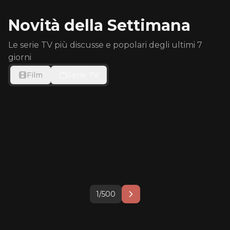
Novità della Settimana
Le serie TV più discusse e popolari degli ultimi 7
giorni
Film
Serie TV
88
80
Ted Lasso
Silo
78
Star Wars: Visions
House of the Dragon
2020
2023
Bleach
Operazione speciale:
Presenta - The Ninth
2022
Our Sticky Love
Futurama
Lioness
Jedi
2004
2026
The Shards
Sterling Point - l'isola
2026
1999
2023
Sugar
九门
dei segreti
2026
Cent'anni di solitudine
One Piece
2024
2026
2026
Lucky
재벌X형사
2024
1999
Stuart Fails to Save
X-Men '97
2026
2024
the Universe
1
/
500
2024
2026