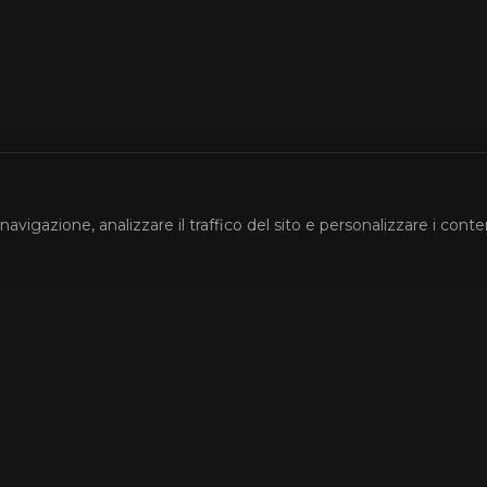
navigazione, analizzare il traffico del sito e personalizzare i conte
Account
ri
Accedi
Registrati
La Mia Watchlist