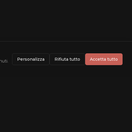
Personalizza
Rifiuta tutto
Accetta tutto
nuti.
Info
Dati forniti da
TMDB
Rating da
OMDB
Contatti
Privacy Policy