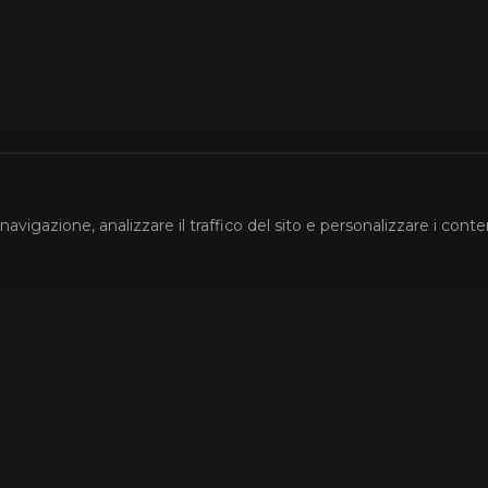
navigazione, analizzare il traffico del sito e personalizzare i conte
Account
ri
Accedi
Registrati
La Mia Watchlist