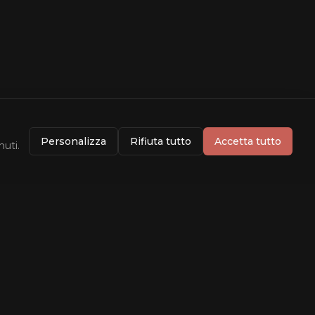
Personalizza
Rifiuta tutto
Accetta tutto
nuti.
Info
Dati forniti da
TMDB
Rating da
OMDB
Contatti
Privacy Policy