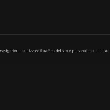
navigazione, analizzare il traffico del sito e personalizzare i conte
Account
ri
Accedi
Registrati
La Mia Watchlist