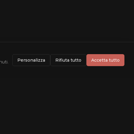
Personalizza
Rifiuta tutto
Accetta tutto
nuti.
Info
Dati forniti da
TMDB
Rating da
OMDB
Contatti
Privacy Policy