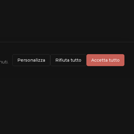
Personalizza
Rifiuta tutto
Accetta tutto
nuti.
Info
Dati forniti da
TMDB
Rating da
OMDB
Contatti
Privacy Policy