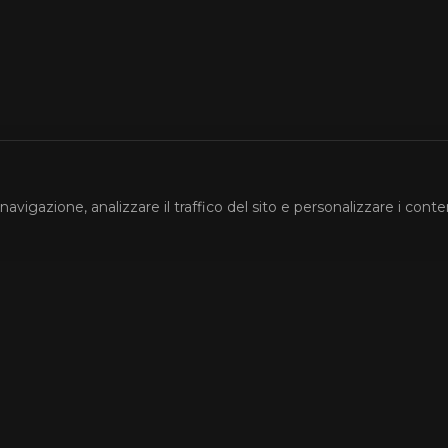
navigazione, analizzare il traffico del sito e personalizzare i conte
Account
ri
Accedi
Registrati
La Mia Watchlist