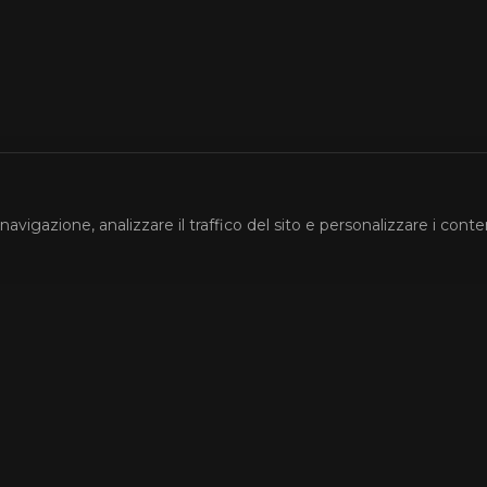
navigazione, analizzare il traffico del sito e personalizzare i conte
Account
ri
Accedi
Registrati
La Mia Watchlist