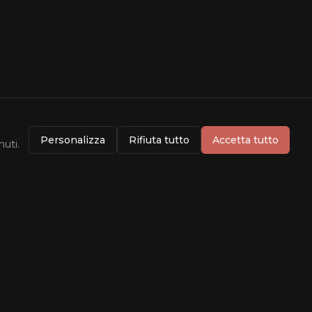
Personalizza
Rifiuta tutto
Accetta tutto
nuti.
Info
Dati forniti da
TMDB
Rating da
OMDB
Contatti
Privacy Policy